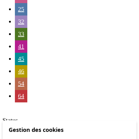
25
32
33
41
45
46
54
64
Status
Gestion des cookies