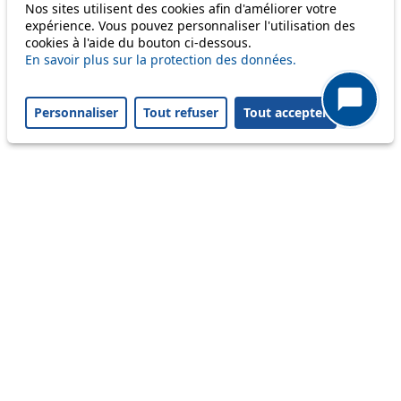
Information
Nos sites utilisent des cookies afin d'améliorer votre
expérience. Vous pouvez personnaliser l'utilisation des
Ongoing disruption
cookies à l'aide du bouton ci-dessous.
Disruption to come
En savoir plus sur la protection des données.
Reset filters
✕
Only lines affected by disruptions are listed above.
Personnaliser
Tout refuser
Tout accepter
A question ? An observation ?
Customer service 021 621 01 11 (price of a local
call)
Useful links
tl shop
Career
Paying a fine
Lost property
Accessibility
Point of sale