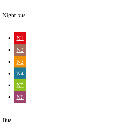
Night bus
N1
N2
N3
N4
N5
N6
Bus