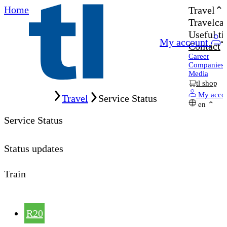
Home
Travel
Travelcar
Useful ti
My account
Contact
Career
Companies
Media
tl shop
Home
My acco
Travel
Service Status
en
Service Status
Status updates
Train
R20