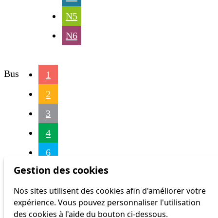
N5
N6
Bus
1
2
3
4
6
Gestion des cookies
7
Nos sites utilisent des cookies afin d'améliorer votre
8
expérience. Vous pouvez personnaliser l'utilisation
9
des cookies à l'aide du bouton ci-dessous.