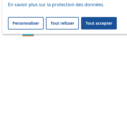
En savoir plus sur la protection des données.
16
17
Personnaliser
Tout refuser
Tout accepter
18
20
21
24
25
31
32
33
35