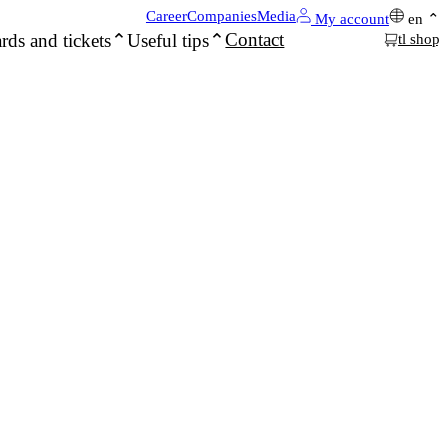
Career
Companies
Media
My account
en
Contact
rds and tickets
Useful tips
tl shop