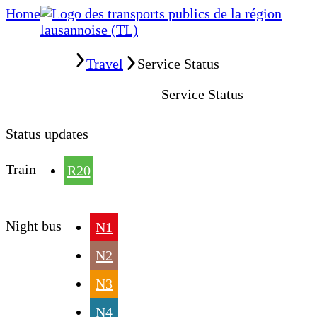
Home
Home
Travel
Service Status
Service Status
Status updates
Train
R20
Night bus
N1
N2
N3
N4