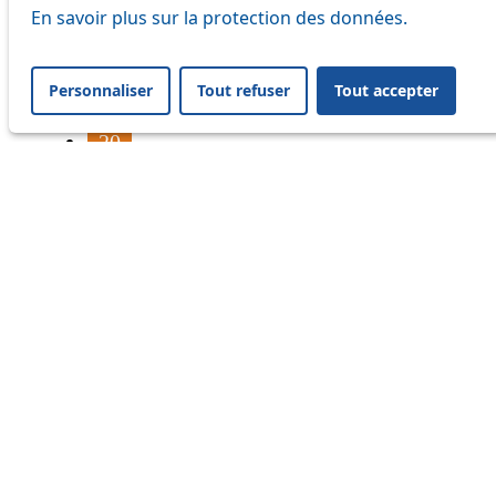
16
En savoir plus sur la protection des données.
17
Personnaliser
Tout refuser
Tout accepter
18
20
21
24
33
41
45
46
54