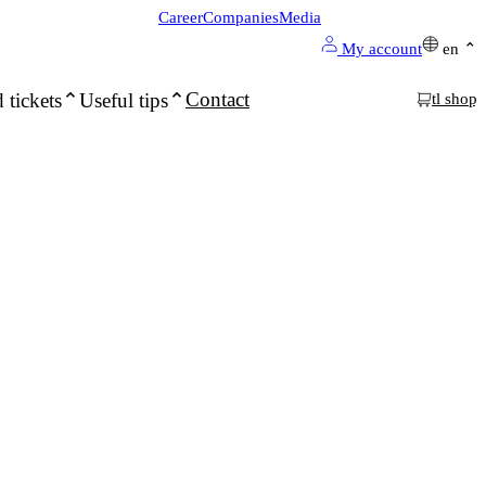
Career
Companies
Media
My account
en
Contact
 tickets
Useful tips
tl shop