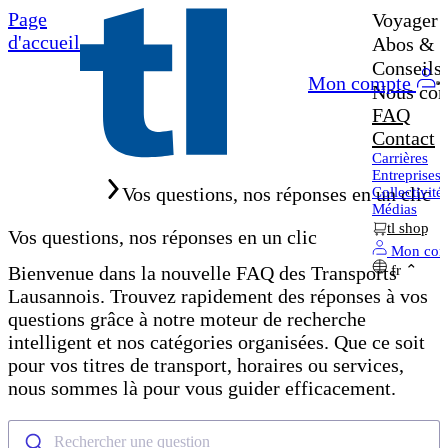
Page
Voyager
d'accueil
Abos & b
Conseils 
Mon compte
Nous con
FAQ
Contact
Carrières
Entreprises
Home
Vos questions, nos réponses en un clic
Collectivité
Médias
tl shop
Vos questions, nos réponses en un clic
Mon com
Bienvenue dans la nouvelle FAQ des Transports
fr
Lausannois. Trouvez rapidement des réponses à vos
questions grâce à notre moteur de recherche
intelligent et nos catégories organisées. Que ce soit
pour vos titres de transport, horaires ou services,
nous sommes là pour vous guider efficacement.
Rechercher une question