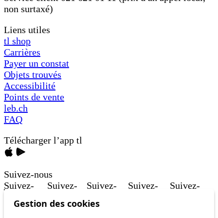
non surtaxé)
Liens utiles
tl shop
Carrières
Payer un constat
Objets trouvés
Accessibilité
Points de vente
leb.ch
FAQ
Télécharger l’app tl
Suivez-nous
Suivez-
Suivez-
Suivez-
Suivez-
Suivez-
nous sur
nous sur
nous sur
nous sur
nous sur
Gestion des cookies
facebook
twitter
linkedin
youtube
instagram