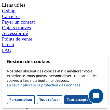
Liens utiles
tl shop
Carrières
Payer un constat
Objets trouvés
Accessibilité
Points de vente
leb.ch
FAQ
Télécharger l’app tl
Gestion des cookies
Nos sites utilisent des cookies afin d'améliorer votre
expérience. Vous pouvez personnaliser l'utilisation des
Suivez-nous
cookies à l'aide du bouton ci-dessous.
Suivez-
Suivez-
Suivez-
Suivez-
Suivez-
En savoir plus sur la protection des données.
nous sur
nous sur
nous sur
nous sur
nous sur
facebook
twitter
linkedin
youtube
instagram
Personnaliser
Tout refuser
Tout accepter
Mentions légales