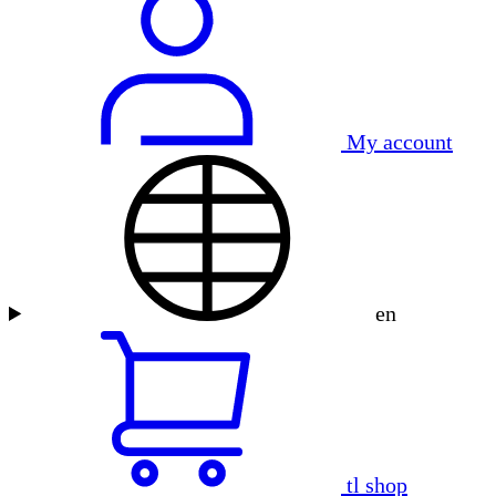
My account
en
tl shop